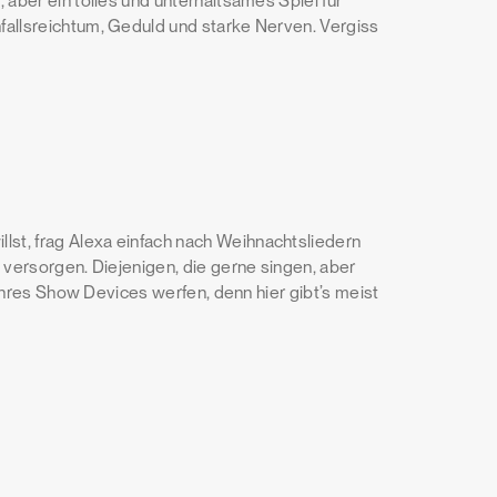
 aber ein tolles und unterhaltsames Spiel für
fallsreichtum, Geduld und starke Nerven. Vergiss
st, frag Alexa einfach nach Weihnachtsliedern
 versorgen. Diejenigen, die gerne singen, aber
m ihres Show Devices werfen, denn hier gibt’s meist