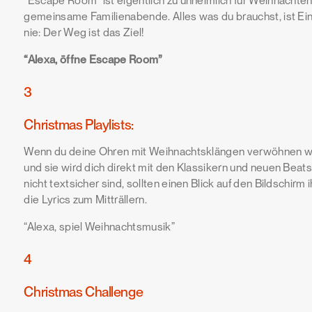
“Escape Room” ist eigentlich zu unheimlich für Weihnachten,
gemeinsame Familienabende. Alles was du brauchst, ist Ein
nie: Der Weg ist das Ziel!
“Alexa, öffne Escape Room”
3
Christmas Playlists:
Wenn du deine Ohren mit Weihnachtsklängen verwöhnen will
und sie wird dich direkt mit den Klassikern und neuen Beats
nicht textsicher sind, sollten einen Blick auf den Bildschir
die Lyrics zum Mitträllern.
“Alexa, spiel Weihnachtsmusik”
4
Christmas Challenge