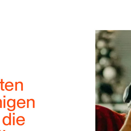
sten
higen
 die